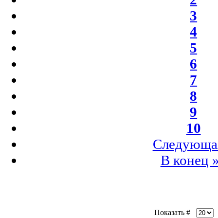
3
4
5
6
7
8
9
10
Следующа
В конец 
Показать #