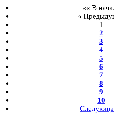
«« В нача
« Предыду
1
2
3
4
5
6
7
8
9
10
Следующа